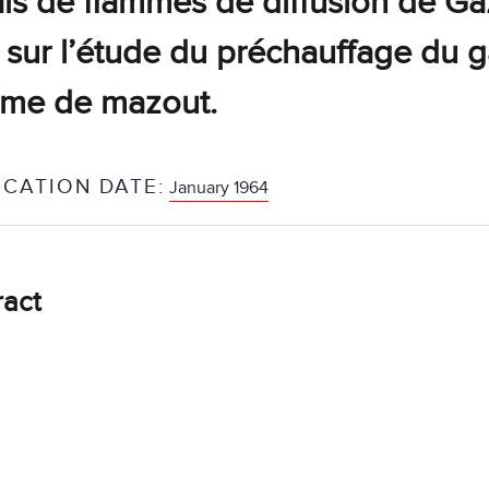
is de flammes de diffusion de Ga
l sur l’étude du préchauffage du
mme de mazout.
ICATION DATE:
January 1964
ract