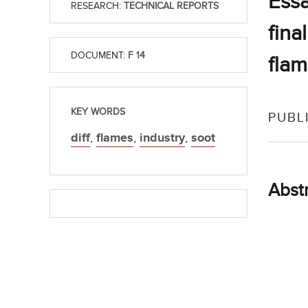
Essa
RESEARCH:
TECHNICAL REPORTS
fina
DOCUMENT:
F 14
fla
KEY WORDS
PUBL
diff
,
flames
,
industry
,
soot
Abst